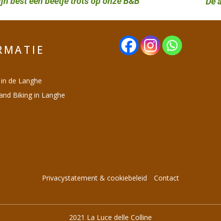
jn best een beetje trots op onze B&B
De 
RMATIE
 in de Langhe
 and Biking in Langhe
Privacystatement & cookiebeleid
Contact
2021 La Luce delle Colline