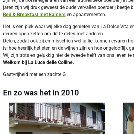
zijn wij de trotse eigenaren van een authentieke boerderij in 
jaren zijn wij druk geweest de oude vervallen boerderij beetje b
Bed & Breakfast met kamers
en appartementen.
Het is een plek waar wij elke dag genieten van La Dolce Vita
deuren open zetten om dit te delen met anderen.
Delen, zodat ook zij en misschien wel jullie, kunnen ervaren h
is; hoe heerlijk het eten en de wijnen zijn en hoe ongelooflijk g
Wij zijn trots en gelukkig hier de tweede helft van ons leven 
Welkom bij La Luce delle Colline.
Gastvrijheid met een zachte G
En zo was het in 2010