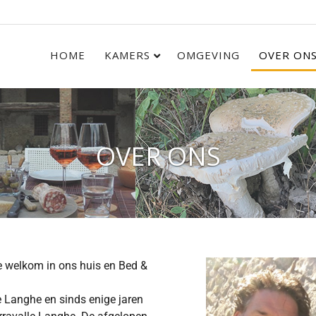
HOME
KAMERS
OMGEVING
OVER ON
OVER ONS
te welkom in ons huis en Bed &
e Langhe en sinds enige jaren