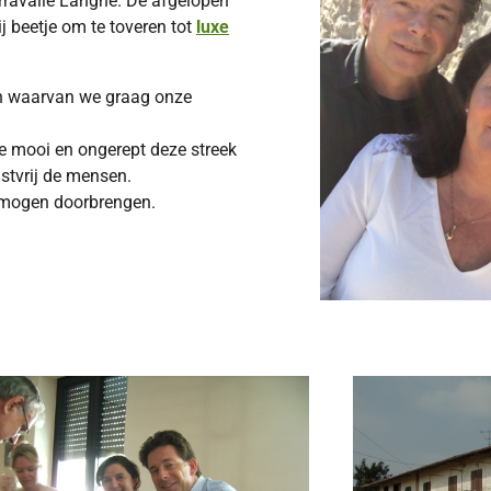
Serravalle Langhe. De afgelopen
ij beetje om te toveren tot
luxe
 en waarvan we graag onze
oe mooi en ongerept deze streek
astvrij de mensen.
te mogen doorbrengen.